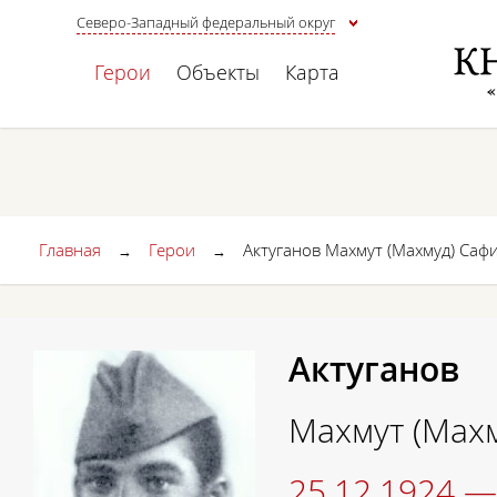
Северо-Западный федеральный округ
Герои
Объекты
Карта
Главная
Герои
Актуганов Махмут (Махмуд) Саф
→
→
Актуганов
Махмут (Мах
25.12.1924 —