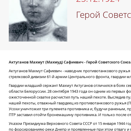
Герой Совет
Актуганов Махмут (Махмуд) Сафиевич - Герой Советского Союз
Актуганов Махмут Сафиевич - наводчик противотанкового ружья 2
стрелковой дивизии 61-й армии Центрального фронта, гвардии м
Гвардии младший сержант Махмут Актуганов отличился в боях с
области Белоруссии. 28 сентября 1943 года он одним из первых фо
ожесточенной схватке расчистил путь нашей пехоте. Выследив 
нашей пехоты, отважный гвардеец из противотанкового ружья (ПТ
Усохи уничтожил три пулемета противника и, будучи раненым, пр
ПТР заставил отойти бронемашину противника. И только после от
Указом Президиума Верховного Совета СССР от 15 января 1944 г
по форсированияю реки Днепр и проявленные при этом отвагу и