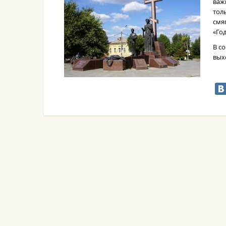
важ
тол
смя
«Го
В с
вых