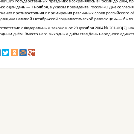
нейших государственных праздников сохранялось в России до 2004, пр
ько один день — 7 ноября, а указом президента России «О Дне согласия
гчения противостояния и примирения различных слоёв российского о
довщина Великой Октябрьской социалистической революции» — было 
оответствии с Федеральным законом от 29 декабря 2004 № 201-ФЗ[2], нач
одным днём. Вместо него выходным днём стал День народного единств