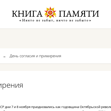
День согласия и примирения
→
ирения
ССР дни 7 и 8 ноября праздновались как годовщина Октябрьской револ