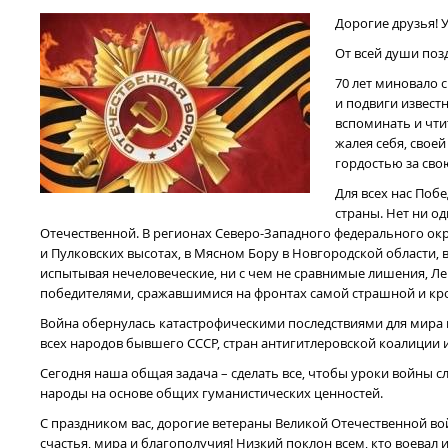
Дорогие друзья! 
От всей души поз
70 лет миновало 
и подвиги извест
вспоминать и чтит
жалея себя, свое
гордостью за свою
Для всех нас Поб
страны. Нет ни о
Отечественной. В регионах Северо-Западного федерального окр
и Пулковских высотах, в Мясном Бору в Новгородской области, 
испытывая нечеловеческие, ни с чем не сравнимые лишения, Л
победителями, сражавшимися на фронтах самой страшной и кро
Война обернулась катастрофическими последствиями для мира 
всех народов бывшего СССР, стран антигитлеровской коалиции
Сегодня наша общая задача – сделать все, чтобы уроки войны 
народы на основе общих гуманистических ценностей.
С праздником вас, дорогие ветераны Великой Отечественной во
счастья, мира и благополучия! Низкий поклон всем, кто воевал и