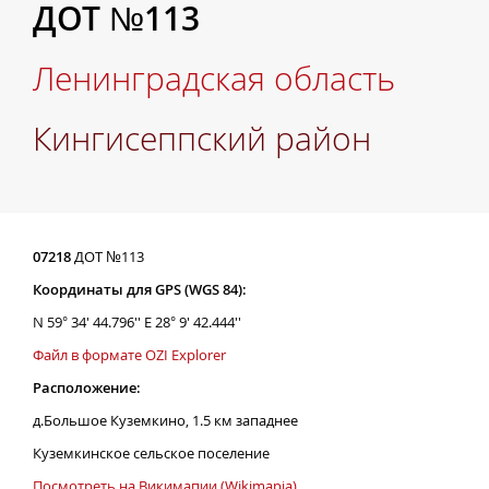
ДОТ №113
Ленинградская область
Кингисеппский район
07218
ДОТ №113
Координаты для GPS (WGS 84):
N 59° 34' 44.796'' E 28° 9' 42.444''
Файл в формате OZI Explorer
Расположение:
д.Большое Куземкино, 1.5 км западнее
Куземкинское сельское поселение
Посмотреть на Викимапии (Wikimapia)