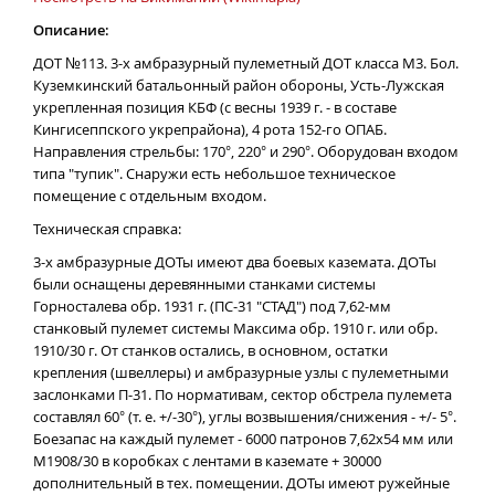
Описание:
ДОТ №113. 3-х амбразурный пулеметный ДОТ класса М3. Бол.
Куземкинский батальонный район обороны, Усть-Лужская
укрепленная позиция КБФ (с весны 1939 г. - в составе
Кингисеппского укрепрайона), 4 рота 152-го ОПАБ.
Направления стрельбы: 170°, 220° и 290°. Оборудован входом
типа "тупик". Снаружи есть небольшое техническое
помещение с отдельным входом.
Техническая справка:
3-х амбразурные ДОТы имеют два боевых каземата. ДОТы
были оснащены деревянными станками системы
Горносталева обр. 1931 г. (ПС-31 "СТАД") под 7,62-мм
станковый пулемет системы Максима обр. 1910 г. или обр.
1910/30 г. От станков остались, в основном, остатки
крепления (швеллеры) и амбразурные узлы с пулеметными
заслонками П-31. По нормативам, сектор обстрела пулемета
составлял 60° (т. е. +/-30°), углы возвышения/снижения - +/- 5°.
Боезапас на каждый пулемет - 6000 патронов 7,62x54 мм или
М1908/30 в коробках с лентами в каземате + 30000
дополнительный в тех. помещении. ДОТы имеют ружейные