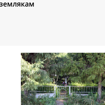
землякам
ь