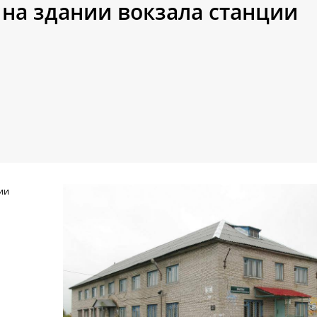
на здании вокзала станции
ь
ии