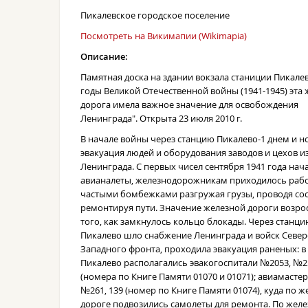
Пикалевское городское поселение
Посмотреть на Викимапии (Wikimapia)
Описание:
Памятная доска на здании вокзала станиции Пикалев
годы Великой Отечественной войны (1941-1945) эта 
дорога имела важное значение для освобождения
Ленинграда". Открыта 23 июля 2010 г.
В начале войны через станцию Пикалево-1 днем и 
эвакуация людей и оборудования заводов и цехов и
Ленинграда. С первых чисел сентября 1941 года нач
авианалеты, железнодорожникам приходилось рабо
частыми бомбежками разгружая грузы, проводя сос
ремонтируя пути. Значение железной дороги возро
того, как замкнулось кольцо блокады. Через станц
Пикалево шло снабжение Ленинграда и войск Север
Западного фронта, проходила эвакуация раненых: в
Пикалево располагались эвакогоспитали №2053, №2
(номера по Книге Памяти 01070 и 01071); авиамасте
№261, 139 (номер по Книге Памяти 01074), куда по 
дороге подвозились самолеты для ремонта. По жел