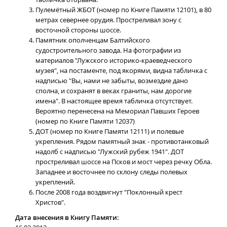
Пулемётный ЖБОТ (номер по Книге Памяти 12101), в 80
метрах севернее орудия. Простреливал зону с
восточной стороны шоссе.
Памятник ополченцам Балтийского
судостроительного завода. На фотографии из
материалов "Лужского историко-краеведческого
музея", на постаменте, под якорями, видна табличка с
надписью "Вы, нами не забыты, возмездие дано
сполна, и сохранят в веках граниты, нам дорогие
имена". В настоящее время табличка отсутствует.
Вероятно перенесена на Мемориал Павших Героев
(номер по Книге Памяти 12037)
ДОТ (номер по Книге Памяти 12111) и полевые
укрепления. Рядом памятный знак - противотанковый
надолб с надписью "Лужский рубеж 1941". ДОТ
простреливал шоссе на Псков и мост через речку Обла.
Западнее и восточнее по склону следы полевых
укреплений.
После 2008 года воздв
игнут "Поклонный крест
Христов".
Дата внесения в Книгу Памяти: