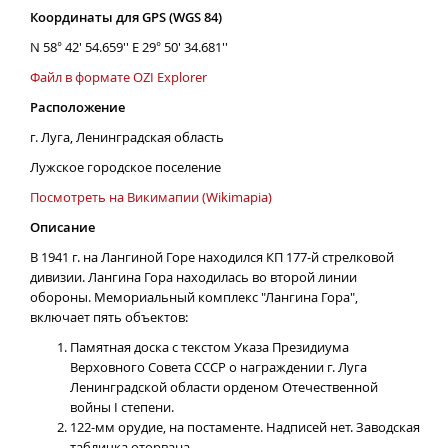
Координаты для GPS (WGS 84)
N 58° 42' 54.659'' E 29° 50' 34.681''
Файл в формате OZI Explorer
Расположение
г. Луга, Ленинградская область
Лужское городское поселение
Посмотреть на Викимапии (Wikimapia)
Описание
В 1941 г. на Лангиной Горе находился КП 177-й стрелковой
дивизии. Лангина Гора находилась во второй линии
обороны. Мемориальный комплекс "Лангина Гора",
включает пять объектов:
Памятная доска с текстом Указа Президиума
Верховного Совета СССР о награждении г. Луга
Ленинградской области орденом Отечественной
войны I степени.
122-мм орудие, на постаменте. Надписей нет. Заводская
табличка оторвана.