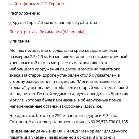
Файл в формате OZI Explorer
Расположение:
д.Крутая Гора, 7.5 км юго-западнее.ур.Котово
Посмотреть на Викимапии (Wikimapia)
Описание:
Могила неизвестного солдата на краю квадратной ямы
размером 2.5х2.5 м. На могиле установлен восьмиконечный
крест высотой около метра, есть остатки какого-то
небольшого сооружения из досок, возможно памятного
знака. На старой дороге установлен столб с указателем в
сторону захоронения и надписью "Могила неизвестного
солдата", у основания столба лежит старый указатель с такой
же надписью. По всей видимости, здесь находилась братская
могила, которая была перенесена, а обнаруженые позже
неперенесенные останки захоронены здесь же.
Находится: р. Котово, в 250 м восточнее дороги Р-34 (на
Сосново). Указатель установлен в точке N60 29,573 E30 01,135.
Примечание: данные из ОКН и ОБД "Мемориал" для данного
памятника указаны на временной основе. В описании