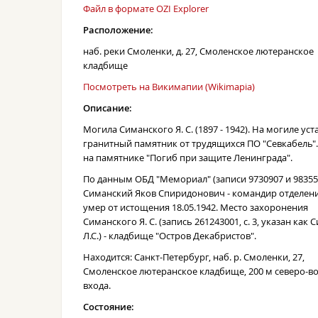
Файл в формате OZI Explorer
Расположение:
наб. реки Смоленки, д. 27, Смоленское лютеранское
кладбище
Посмотреть на Викимапии (Wikimapia)
Описание:
Могила Симанского Я. С. (1897 - 1942). На могиле ус
гранитный памятник от трудящихся ПО "Севкабель"
на памятнике "Погиб при защите Ленинграда".
По данным ОБД "Мемориал" (записи 9730907 и 98355
Симанский Яков Спиридонович - командир отделен
умер от истощения 18.05.1942. Место захоронения
Симанского Я. С. (запись 261243001, с. 3, указан как
Л.С.) - кладбище "Остров Декабристов".
Находится: Санкт-Петербург, наб. р. Смоленки, 27,
Смоленское лютеранское кладбище, 200 м северо-в
входа.
Состояние: