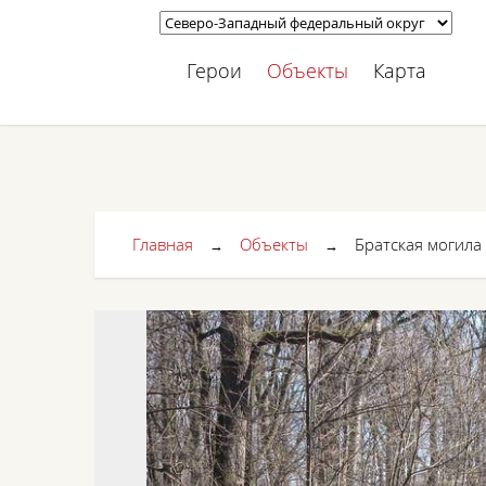
Герои
Объекты
Карта
Главная
Объекты
Братская могила 
→
→