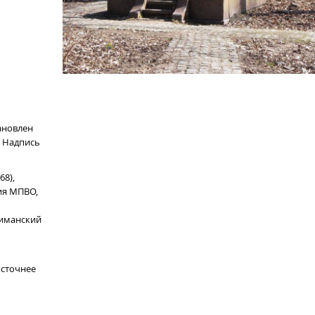
тановлен
. Надпись
68),
ия МПВО,
 Симанский
осточнее