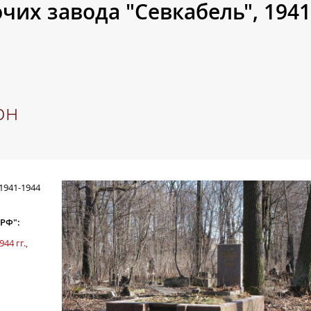
чих завода "Севкабель", 1941
он
1941-1944
 РФ":
44 гг.,