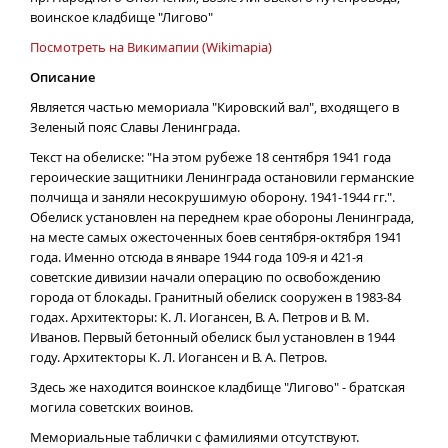
воинское кладбище "Лигово"
Посмотреть на Викимапии (Wikimapia)
Описание
Является частью мемориала "Кировский вал", входящего в
Зеленый пояс Славы Ленинграда.
Текст на обелиске: "На этом рубеже 18 сентября 1941 года
героические защитники Ленинграда остановили германские
полчища и заняли несокрушимую оборону. 1941-1944 гг.".
Обелиск установлен на переднем крае обороны Ленинграда,
на месте самых ожесточенных боев сентября-октября 1941
года. Именно отсюда в январе 1944 года 109-я и 421-я
советские дивизии начали операцию по освобождению
города от блокады. Гранитный обелиск сооружен в 1983-84
годах. Архитекторы: К. Л. Иогансен, В. А. Петров и В. М.
Иванов. Первый бетонный обелиск был установлен в 1944
году. Архитекторы К. Л. Иогансен и В. А. Петров.
Здесь же находится воинское кладбище "Лигово" - братская
могила советских воинов.
Мемориальные таблички с фамилиями отсутствуют.