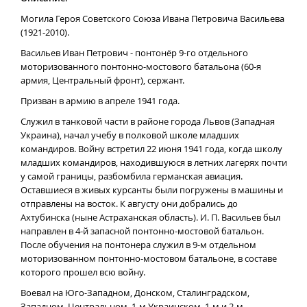
Могила Героя Советского Союза Ивана Петровича Васильева
(1921-2010).
Васильев Иван Петрович - понтонёр 9-го отдельного
моторизованного понтонно-мостового батальона (60-я
армия, Центральный фронт), сержант.
Призван в армию в апреле 1941 года.
Служил в танковой части в районе города Львов (Западная
Украина), начал учебу в полковой школе младших
командиров. Войну встретил 22 июня 1941 года, когда школу
младших командиров, находившуюся в летних лагерях почти
у самой границы, разбомбила германская авиация.
Оставшиеся в живых курсанты были погружены в машины и
отправлены на восток. К августу они добрались до
Ахтубинска (ныне Астраханская область). И. П. Васильев был
направлен в 4-й запасной понтонно-мостовой батальон.
После обучения на понтонера служил в 9-м отдельном
моторизованном понтонно-мостовом батальоне, в составе
которого прошел всю войну.
Воевал на Юго-Западном, Донском, Сталинградском,
Западном, Центральном, 1-м Украинском, 1-м и 2-м