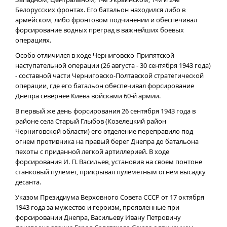
Белорусских фронтах. Его батальон находился либо в
армейском, либо фронтовом подчинении и обеспечивал
форсирование водных преград в важнейших боевых
операциях.
Особо отличился в ходе Черниговско-Припятской
наступательной операции (26 августа - 30 сентября 1943 года)
- составной части Черниговско-Полтавской стратегической
операции, где его батальон обеспечивал форсирование
Днепра севернее Киева войсками 60-й армии.
В первый же день форсирования 26 сентября 1943 года в
районе села Старый Глыбов (Козелецкий район
Черниговской области) его отделение переправило под
огнем противника на правый берег Днепра до батальона
пехоты с приданной легкой артиллерией. В ходе
форсирования И. П. Васильев, установив на своем понтоне
станковый пулемет, прикрывал пулеметным огнем высадку
десанта.
Указом Президиума Верховного Совета СССР от 17 октября
1943 года за мужество и героизм, проявленные при
форсировании Днепра, Васильеву Ивану Петровичу