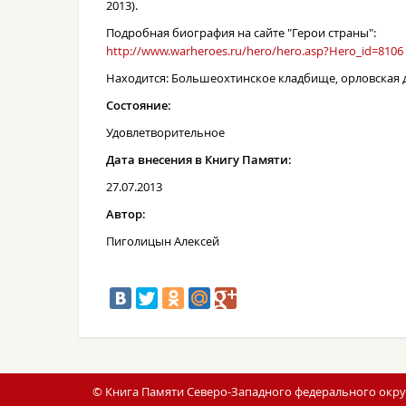
2013).
Подробная биография на сайте "Герои страны":
http://www.warheroes.ru/hero/hero.asp?Hero_id=8106
Находится: Большеохтинское кладбище, орловская 
Состояние:
Удовлетворительное
Дата внесения в Книгу Памяти:
27.07.2013
Автор:
Пиголицын Алексей
© Книга Памяти Северо-Западного федерального округ