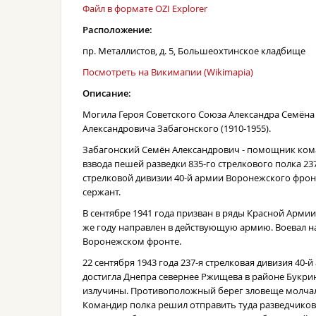
Файл в формате OZI Explorer
Расположение:
пр. Металлистов, д. 5, Большеохтинское кладбище
Посмотреть на Викимапии (Wikimapia)
Описание:
Могила Героя Советского Союза Александра Семёна
Александровича Забагонского (1910-1955).
Забагонский Семён Александрович - помощник ко
взвода пешей разведки 835-го стрелкового полка 23
стрелковой дивизии 40-й армии Воронежского фрон
сержант.
В сентябре 1941 года призван в ряды Красной Армии
же году направлен в действующую армию. Воевал н
Воронежском фронте.
22 сентября 1943 года 237-я стрелковая дивизия 40-
достигла Днепра севернее Ржищева в районе Букри
излучины. Противоположный берег зловеще молчал
Командир полка решил отправить туда разведчиков