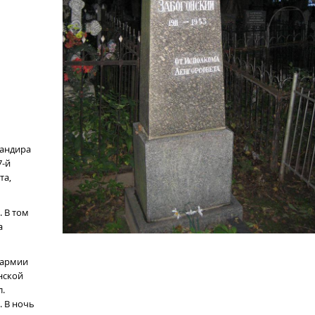
мандира
7-й
та,
. В том
а
й армии
нской
.
. В ночь