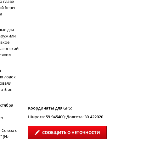
о главе
ый берег
на
ные для
наружили
изкое
багонский
оявил
й
ия лодок
ровали
 отбив
октября
Координаты для GPS:
Широта:
59.945400
; Долгота:
30.422020
го
 Союза с
СООБЩИТЬ О НЕТОЧНОСТИ
" (№