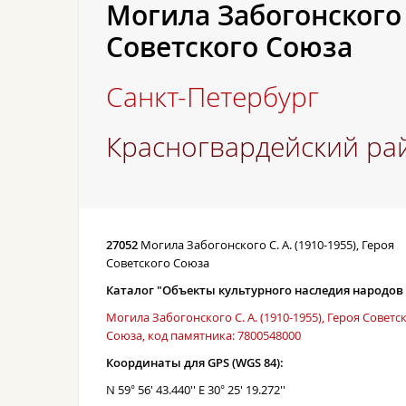
Могила Забогонского С
Советского Союза
Санкт-Петербург
Красногвардейский ра
27052
Могила Забогонского С. А. (1910-1955), Героя
Советского Союза
Каталог "Объекты культурного наследия народов
Могила Забогонского С. А. (1910-1955), Героя Советс
Союза, код памятника: 7800548000
Координаты для GPS (WGS 84):
N 59° 56' 43.440'' E 30° 25' 19.272''