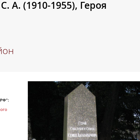
. А. (1910-1955), Героя
йон
 РФ":
кого