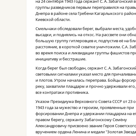
на 24 сентября 1943 года сержант С. А. 3абагонский в
группы разведчиков первым переправился на прав
Днепра в районе села Гребени Кагарлыкского райо
Киевской области.
Смельчаки обследовали берег, выбрали места, удоб
высадки, и поднялись на откос. На рассвете они об
большую группу гитлеровцев и, подпустив её на бл
расстояние, в короткой схватке уничтожили. С.А. За
во время поиска и ликвидации группы фашистов пр
инициативу и бесстрашие.
Когда берег был свободен, сержант С. А. 3абагонски
световыми сигналами указал место для причаливан
и плотов. Утром началась переправа. Бойцы форси
реку, захватили плацдарм и прочно удерживали его,
все контратаки противника.
Указом Президиума Верховного Совета СССР от 23 
1943 года за мужество и героизм, проявленные при
форсировании Днепра и удержании плацдарма на е
правом берегу, сержанту Забагонскому Семёну
Александровичу присвоено звание Героя Советского
вручением ордена Ленина и медали "Золотая Звезда