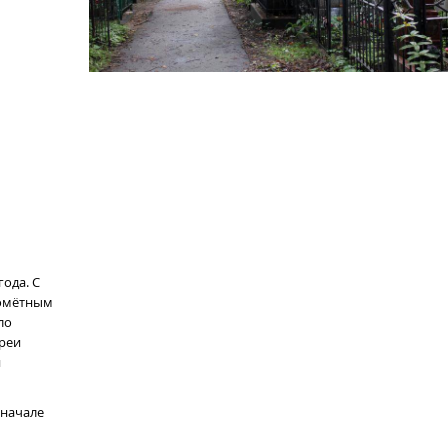
ода. С
номётным
ло
реи
и
 начале