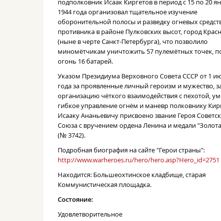
подполковник Исаак Киргетов в период с 15 по 20 я
1944 года организовал тщательное изучение
оборонительной полосы и разведку огневых средст
противника в районе Пулковских высот, город Крас
(ныне в черте Санкт-Петербурга), что позволило
миномётчикам уничтожить 57 пулемётных точек, п
огонь 16 батарей.
Указом Президиума Верховного Совета СССР от 1 ию
года за проявленные личный героизм и мужество, з
организацию чёткого взаимодействия с пехотой, ум
гибкое управление огнём и маневр полковнику Кир
Исааку Ананьевичу присвоено звание Героя Советс
Союза с вручением ордена Ленина и медали "Золота
(№ 3742).
Подробная биография на сайте "Герои страны":
http://www.warheroes.ru/hero/hero.asp?Hero_id=2751
Находится: Большеохтинское кладбище, старая
Коммунистическая площадка.
Состояние:
Удовлетворительное