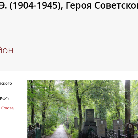
. (1904-1945), Героя Советско
йон
етского
 РФ":
о Союза,