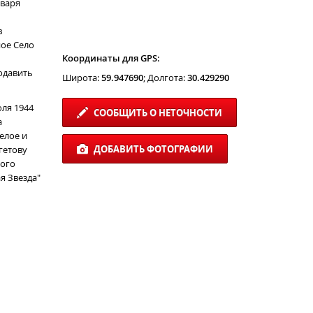
нваря
в
ное Село
Координаты для GPS:
одавить
Широта:
59.947690
; Долгота:
30.429290
ля 1944
СООБЩИТЬ О НЕТОЧНОСТИ
а
елое и
ДОБАВИТЬ ФОТОГРАФИИ
гетову
кого
я Звезда"