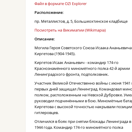
Файл в формате OZI Explorer
Расположение:
пр. Металлистов, д. 5, Большеохтинское кладбище
Посмотреть на Викимапии (Wikimapia)
Описание:
Могила Героя Советского Союза Исаака Ананьевича
Киргетова (1904-1945).
Киргетов Исаак Ананьевич - командир 174-го
Краснознамённого миномётного полка 42-й армии
Ленинградского фронта, подполковник.
Участник Великой Отечественно войны с июня 1941 г
первых дней защищал Ленинград. Командовал ми
полком, расположенным на Невской Дубровке. Уме
руководил подчинёнными в бою. Миномётные бата
Киргетова с высокой точностью накрывали позици
гитлеровцев.
Отличился в боях при снятии блокады Ленинграда в
1944 года. Командир 174-го миномётного полка