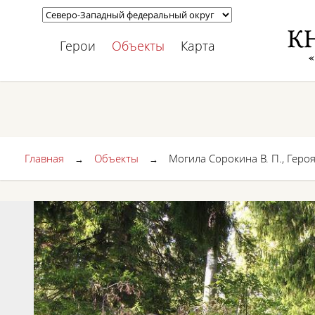
Герои
Объекты
Карта
Главная
Объекты
Могила Сорокина В. П., Геро
→
→