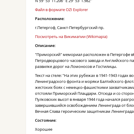
N 59° 53' 11.206'' E 29° 53' 1.982''
Файл в формате OZI Explorer
Расположение:
г.Петергоф, Санкт-Петербургский пр.
Посмотреть на Викимапии (Wikimapia)
Описание:
"Приморский" мемориал расположен в Петергофе в
Петродворцового часового завода и Английского пар
развилке дорог на Ломоносов и Гостилицы.
Текст на стеле: "На этих рубежах в 1941-1943 годах в
Ленинградского фронта и моряки Балтийского флот
жестоких боях с немецко-фашисткими захватчикам
отстояли Приморский Плацдарм. Отсюда и со сторо
Пулковских высот в января 1944 года начался разгро
завершившийся освобождением Ленинграда от бло
Вечная Слава героическим защитникам Ленинграда.
Состояние:
Хорошее