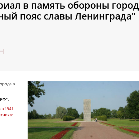
иал в память обороны город
леный пояс славы Ленинграда"
н
орода в
 РФ":
в 1941-
ятника: