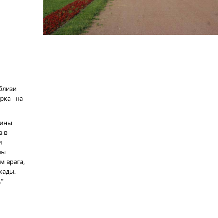
близи
ка - на
оины
а в
и
ны
м врага,
кады.
"