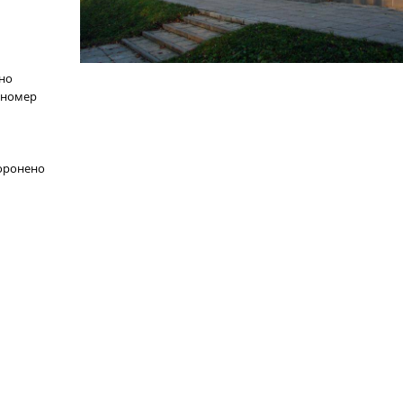
но
(номер
хоронено