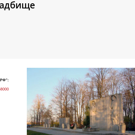
ладбище
 РФ":
68000