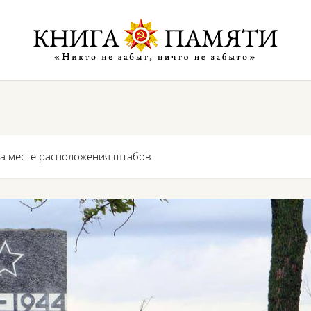
а месте расположения штабов