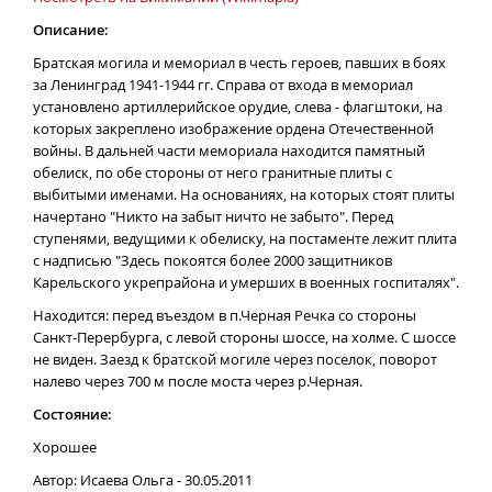
Описание:
Братская могила и мемориал в честь героев, павших в боях
за Ленинград 1941-1944 гг. Справа от входа в мемориал
установлено артиллерийское орудие, слева - флагштоки, на
которых закреплено изображение ордена Отечественной
войны. В дальней части мемориала находится памятный
обелиск, по обе стороны от него гранитные плиты с
выбитыми именами. На основаниях, на которых стоят плиты
начертано "Никто на забыт ничто не забыто". Перед
ступенями, ведущими к обелиску, на постаменте лежит плита
с надписью "Здесь покоятся более 2000 защитников
Карельского укрепрайона и умерших в военных госпиталях".
Находится: перед въездом в п.Черная Речка со стороны
Санкт-Перербурга, с левой стороны шоссе, на холме. С шоссе
не виден. Заезд к братской могиле через поселок, поворот
налево через 700 м после моста через р.Черная.
Состояние:
Хорошее
Автор: Исаева Ольга - 30.05.2011