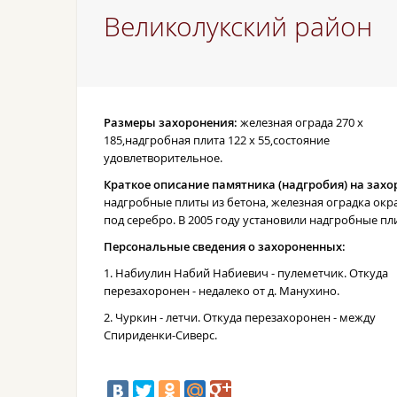
Великолукский район
Размеры захоронения:
железная ограда 270 х
185,надгробная плита 122 х 55,состояние
удовлетворительное.
Краткое описание памятника (надгробия) на захо
надгробные плиты из бетона, железная оградка ок
под серебро. В 2005 году установили надгробные пл
Персональные сведения о захороненных:
1. Набиулин Набий Набиевич - пулеметчик. Откуда
перезахоронен - недалеко от д. Манухино.
2. Чуркин - летчи. Откуда перезахоронен - между
Спириденки-Сиверс.