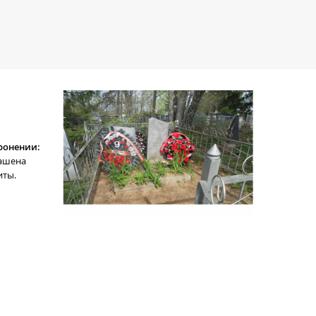
ронении:
рашена
иты.