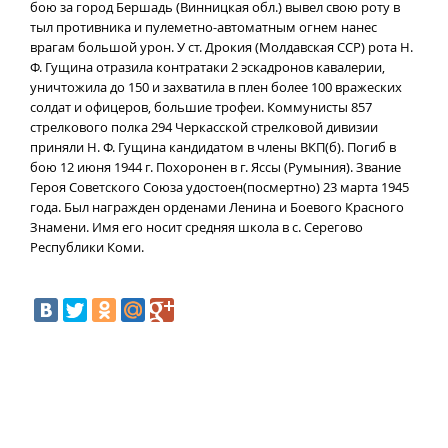
бою за город Бершадь (Винницкая обл.) вывел свою роту в
тыл противника и пулеметно-автоматным огнем нанес
врагам большой урон. У ст. Дрокия (Молдавская ССР) рота Н.
Ф. Гущина отразила контратаки 2 эскадронов кавалерии,
уничтожила до 150 и захватила в плен более 100 вражеских
солдат и офицеров, большие трофеи. Коммунисты 857
стрелкового полка 294 Черкасской стрелковой дивизии
приняли Н. Ф. Гущина кандидатом в члены ВКП(б). Погиб в
бою 12 июня 1944 г. Похоронен в г. Яссы (Румыния).
Звание
Героя Советского Союза удостоен(посмертно) 23 марта 1945
года. Был награжден орденами Ленина и Боевого Красного
Знамени. Имя его носит средняя школа в с. Серегово
Республики Коми.