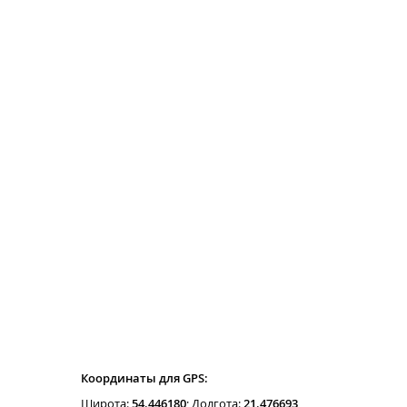
Координаты для GPS:
Широта:
54.446180
; Долгота:
21.476693