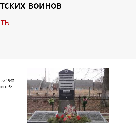
етских воинов
сть
ре 1945
нено 64