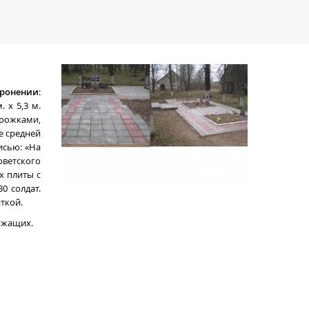
онении
:
 х 5,3 м.
ожками,
е средней
исью: «На
ветского
х плиты с
0 солдат.
ткой.
лужащих.