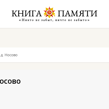
 д. Носово
Носово