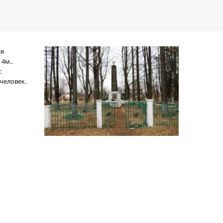
ия
4м..
с
человек.