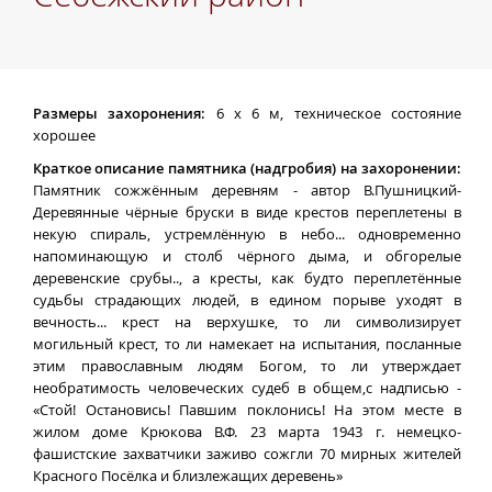
Размеры захоронения:
6 х 6 м, техническое состояние
хорошее
Краткое описание памятника (надгробия) на захоронении:
Памятник сожжённым деревням - автор В.Пушницкий-
Деревянные чёрные бруски в виде крестов переплетены в
некую спираль, устремлённую в небо... одновременно
напоминающую и столб чёрного дыма, и обгорелые
деревенские срубы.., а кресты, как будто переплетённые
судьбы страдающих людей, в едином порыве уходят в
вечность... крест на верхушке, то ли символизирует
могильный крест, то ли намекает на испытания, посланные
этим православным людям Богом, то ли утверждает
необратимость человеческих судеб в общем,с надписью -
«Стой! Остановись! Павшим поклонись! На этом месте в
жилом доме Крюкова В.Ф. 23 марта 1943 г. немецко-
фашистские захватчики заживо сожгли 70 мирных жителей
Красного Посёлка и близлежащих деревень»