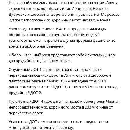
Названный узел имел важное тактическое значение . Здесь
скрещиваются ж. дорожная линия Ленинград-Невская
Дубровка и шоссейная дорога Ленинград-пос. им. Морозова.
Тут же расположены ж. дорожный мост через р. Черная.
Узел создан в июне-июле 1942 г. и предназначался для
обороны этого важного пункта пересечения двух
транспортных магистралей в случае прорыва фашистских
войск из любого направления.
Оборонительный узел представляет собой систему ДОТов:
два орудийные и два пулеметные.
Орудийный ДОТ 1 размещен в юго-западной части
перекрещивающихся дорог в 75 м к югу от ж.дорожной
платформы "Черная речка" В 75 м западнее от ДОТа 1
расположен пулеметный ДОТ 3, от него в 50 м на юго-запад -
орудийный ДОТ 2.
Пулеметный ДОТ 4 находится на правом берегу реки Черная
непосредственно у ж. дорожного моста в 200 м южнее от
перекрестка дорог.
Указанные ДОТы имели огневую связь и представляли
мощную оборонительную систему.