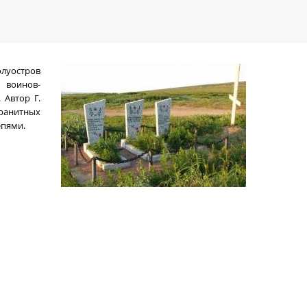
луостров
воинов-
 Автор Г.
ранитных
епями.