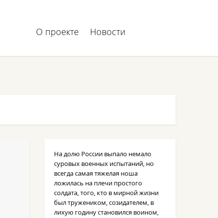
О проекте
Новости
На долю России выпало немало
суровых военных испытаний, но
всегда самая тяжелая ноша
ложилась на плечи простого
солдата, того, кто в мирной жизни
был тружеником, созидателем, в
лихую годину становился воином,