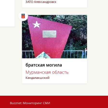
ЗАТО Александровск
братская могила
Мурманская область
Кандалакшский
Buzznet: Мониторинг СМИ