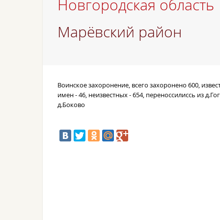
Новгородская область
Марёвский район
Воинское захоронение, всего захоронено 600, извес
имен - 46, неизвестных - 654, переноссилиссь из д.Го
д.Боково