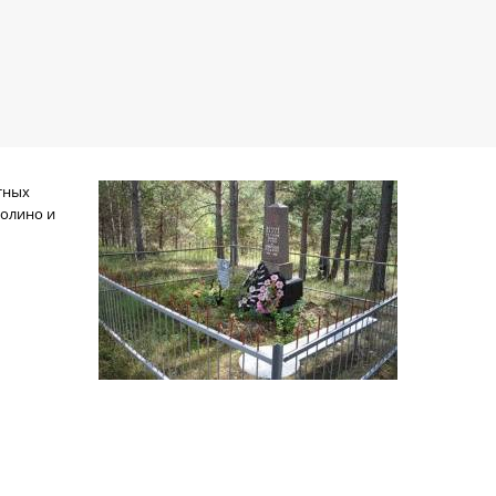
тных
голино и