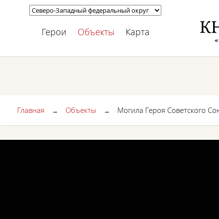
Герои
Объекты
Карта
Главная
Объекты
Могила Героя Советского Сою
→
→