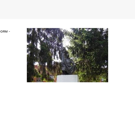
оям -