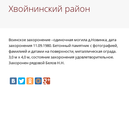
Хвойнинский район
В
оинское захоронение –одиночная могила д.Новинка, дата
захоронения
11.09.1980. Б
етонный памятник с фотографией,
фамилией и датами на поверхности, металлическая ограда.
3,0 м х 4,0 м, состояние захоронения
удовлетворительное.
Захоронен рядовой Белов Н.Н.