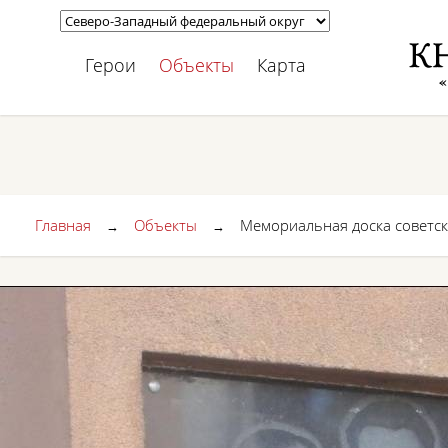
Герои
Объекты
Карта
Главная
Объекты
Мемориальная доска советс
→
→