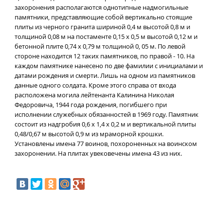
захоронения располагаются однотипные надмогильные
памятники, представляющие собой вертикально стоящие
плиты из черного гранита шириной 0,4 м высотой 0,8 м и
толщиной 0,08 м на постаменте 0,15 х 0,5 м высотой 0,12 м и
бетонной плите 0,74 х 0,79 м толщиной 0, 05 м. По левой
стороне находится 12 таких памятников, по правой - 10. На
каждом памятнике нанесено по две фамилии с инициалами и
датами рождения и смерти. Лишь на одном из памятников
данные одного солдата. Кроме этого справа от входа
расположена могила лейтенанта Калинина Николая
Федоровича, 1944 года рождения, погибшего при
исполнении служебных обязанностей в 1969 году. Памятник
состоит из надгробия 0,6 х 1,4 х 0,2 м и вертикальной плиты
0,48/0,67 м высотой 0,9 м из мраморной крошки.
Установлены имена 77 воинов, похороненных на воинском
захоронении. На плитах увековечены имена 43 из них.