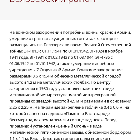
На воинском захоронении погребены воины Красной Армии,
умершие от ран в эвакуационных госпиталях, которые
размещались в г. Белозерск во время Великой Отечественной
войны: ЭГ-1013 с 01.11.1941 по 01.01.1942, ЭГ-1024 в ноябре
1941 года, ЭГ-1931 с 01.02.1943 по 01.08.1944, ЭГ-4786 с
01.06.1942 по 01.10.1942, а также умершие в лечебных
учреждениях 7 Отдельной Армии. Воинское захоронение
размерами 8,6 х 19,4 м обнесено металлической оградой
высотой 1,2 м на металлических столбах. По центру
захоронения в 1980 году установлен памятник в виде
металлической четырехступенчатой четырехгранной
пирамиды со звездой высотой 4,9 м и размерами в основании
2,25 х 2,25 м. На пирамиде закреплена табличка 0,4 х 0,6 м, на
которой нанесена надпись: «Память о Вас в народе
бессмертна, как вечна земля и солнце над нею». Перед
пирамидой установлен «Вечный Огонь» в виде
металлической пятиконечной звезды, обнесенной бордюром
1,1 х 1,1 м. Вдоль боковых сторон ограды воинского