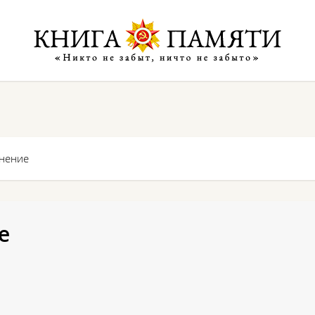
онение
е