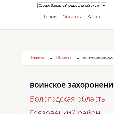
Герои
Объекты
Карта
Главная
Объекты
воинское захор
→
→
воинское захоронени
Вологодская область
Грязовецкий район