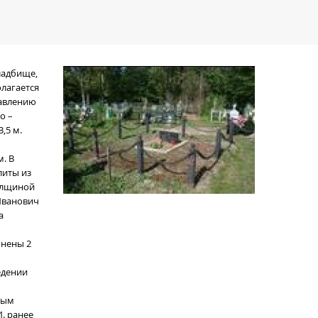
ладбище,
олагается
равлению
о –
,5 м.
. В
литы из
толщиной
 Иванович
а
онены 2
1
едении
вым
И. ранее