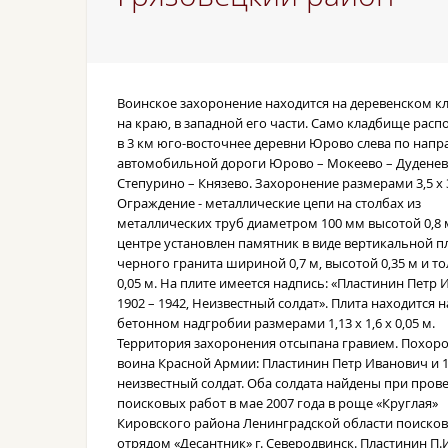
Воинское захоронение находится на деревенском к
на краю, в западной его части. Само кладбище расп
в 3 км юго-восточнее деревни Юрово слева по нап
автомобильной дороги Юрово – Мокеево – Дуденев
Степурино – Князево. Захоронение размерами 3,5 х 3
Ограждение - металлические цепи на столбах из
металлических труб диаметром 100 мм высотой 0,8 м
центре установлен памятник в виде вертикальной п
черного гранита шириной 0,7 м, высотой 0,35 м и 
0,05 м. На плите имеется надпись: «Пластинин Петр
1902 – 1942, Неизвестный солдат». Плита находится н
бетонном надгробии размерами 1,13 х 1,6 х 0,05 м.
Территория захоронения отсыпана гравием. Похор
воина Красной Армии: Пластинин Петр Иванович и 
неизвестный солдат. Оба солдата найдены при пров
поисковых работ в мае 2007 года в роще «Круглая»
Кировского района Ленинградской области поиско
отрядом «Десантник» г. Северодвинск. Пластинин П.