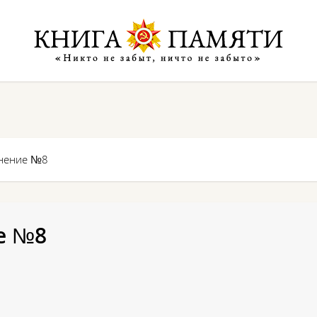
онение №8
е №8