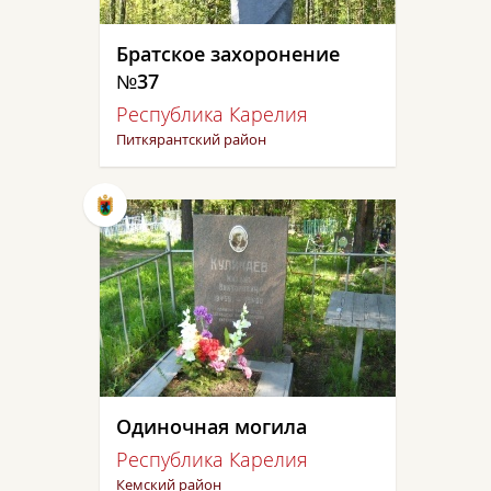
Братское захоронение
№37
Республика Карелия
Питкярантский район
Одиночная могила
Республика Карелия
Кемский район