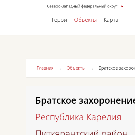
Северо-Западный федеральный округ
Герои
Объекты
Карта
Главная
Объекты
Братское захор
→
→
Братское захоронени
Республика Карелия
Питкярантский район