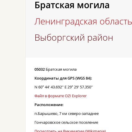
Братская могила
Ленинградская област
Выборгский район
05032
Братская могила
Координаты для GPS (WGS 84):
N 60° 44' 43.692'' E 29° 29' 57.350''
Файл в формате OZI Explorer
Расположение:
п.Барышево, 7 км северо-западнее
Гончаровское сельское поселение
Посмотреть на Викимапии (Wikimapia)