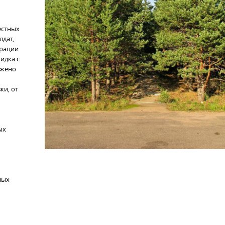
естных
лдат,
орации
идка с
ожено
ки, от
ых
ных