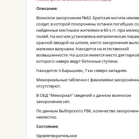
Описание:
Воинское захоронение №62. Братская могила неизв
солдат, в которой похоронены останки погибших со
найденные местными жителями в 60-х гг. при мели
полей. На могиле установлена металлическая пирам
красной звездой на шпиле, место захоронения выл
мелкими валунами. Находится на естественной
возвышенности. На шоссе имеется место для парков
которого наверх ведут бетонные ступени.
Находится: п.Барышево, 7 км северо-западнее.
Мемориальные таблички с фамилиями захороненн
отсутствуют.
В ОБД "Мемориал" сведений о данном воинском
захоронении нет.
По данным Выборского РВК, количество захоронен
неизестно.
Состояние:
Удовлетворительное