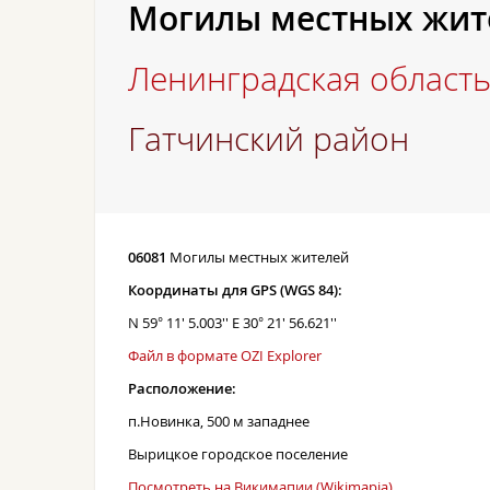
Могилы местных жит
Ленинградская област
Гатчинский район
06081
Могилы местных жителей
Координаты для GPS (WGS 84):
N 59° 11' 5.003'' E 30° 21' 56.621''
Файл в формате OZI Explorer
Расположение:
п.Новинка, 500 м западнее
Вырицкое городское поселение
Посмотреть на Викимапии (Wikimapia)