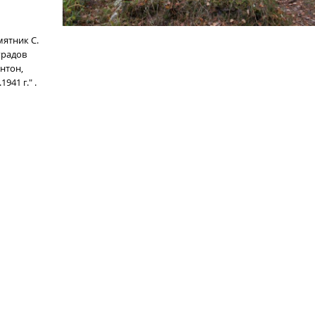
ятник С.
градов
нтон,
941 г." .