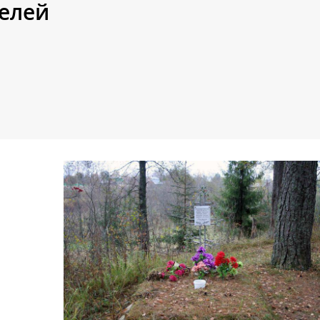
елей
ь