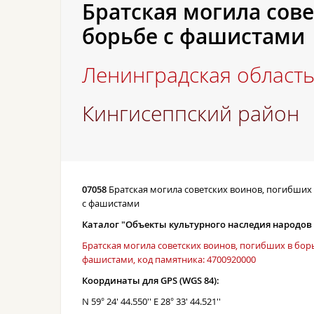
Братская могила сов
борьбе с фашистами
Ленинградская област
Кингисеппский район
07058
Братская могила советских воинов, погибших
с фашистами
Каталог "Объекты культурного наследия народов
Братская могила советских воинов, погибших в бор
фашистами, код памятника: 4700920000
Координаты для GPS (WGS 84):
N 59° 24' 44.550'' E 28° 33' 44.521''