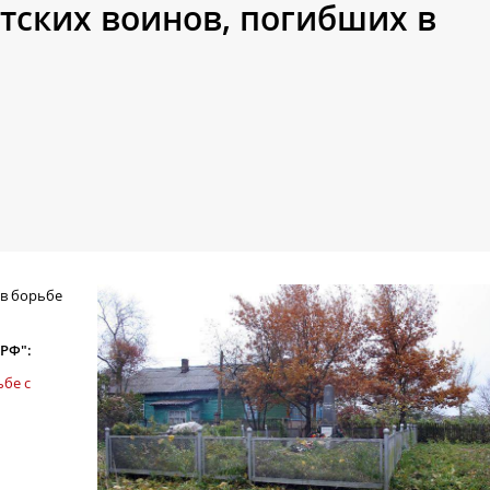
етских воинов, погибших в
ь
 в борьбе
 РФ":
ьбе с