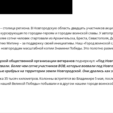
ня – столица региона. В Новгородскую область двадцать участников акц
а, курсирующая по городам-героям и городам воинской славы. У автоп
ее сотни человек стартовали из Архангельска, Бреста, Севастополя, Д
гею Митину – за поддержку своей инициативы. Наш «Город воинской 
 новгородцам масштабной копии Знамени Победы. Это полотно размер
дской общественной организации ветеранов
подчеркнул:
«Под Нов
евали. Более чем сотне участников ВОВ, которые воевали под Новг
ью храбрых на территории земли Новгородской. Они дрались как за
ка 35 тысяч километров. Колонны встретятся во Владимире 5 мая, после
а нашей Великой Победы» побывали и в другом нашем городе воинской 