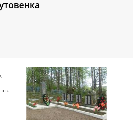
Лутовенка
,
стны.