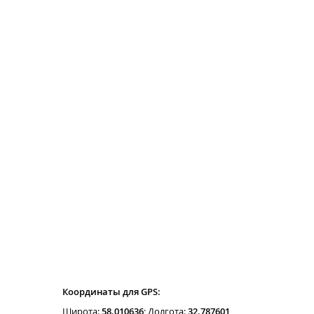
Координаты для GPS:
Широта:
58.010636
; Долгота:
32.787601