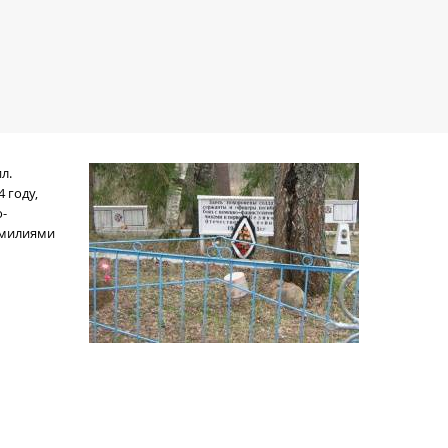
ил
.
4 году,
о-
амилиями