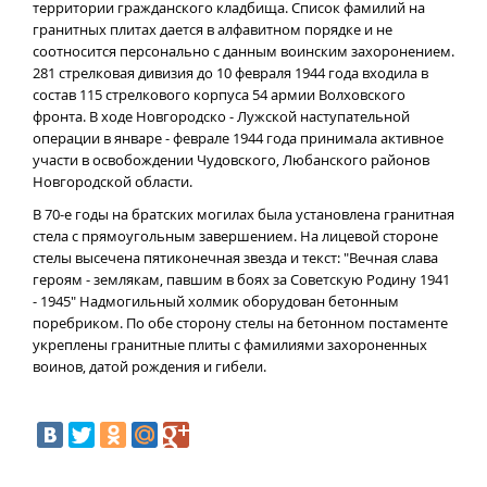
территории гражданского кладбища. Список фамилий на
гранитных плитах дается в алфавитном порядке и не
соотносится персонально с данным воинским захоронением.
281 стрелковая дивизия до 10 февраля 1944 года входила в
состав 115 стрелкового корпуса 54 армии Волховского
фронта. В ходе Новгородско - Лужской наступательной
операции в январе - феврале 1944 года принимала активное
участи в освобождении Чудовского, Любанского районов
Новгородской области.
В 70-е годы на братских могилах была установлена гранитная
стела с прямоугольным завершением. На лицевой стороне
стелы высечена пятиконечная звезда и текст: "Вечная слава
героям - землякам, павшим в боях за Советскую Родину 1941
- 1945" Надмогильный холмик оборудован бетонным
поребриком. По обе сторону стелы на бетонном постаменте
укреплены гранитные плиты с фамилиями захороненных
воинов, датой рождения и гибели.