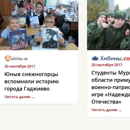
20 сентября 2017
20 сентября 2017
Студенты Мур
Юные снежногорцы
области приму
вспомнили историю
военно-патри
города Гаджиево
игре «Надежд
Читать далее →
Отечества»
Читать далее →