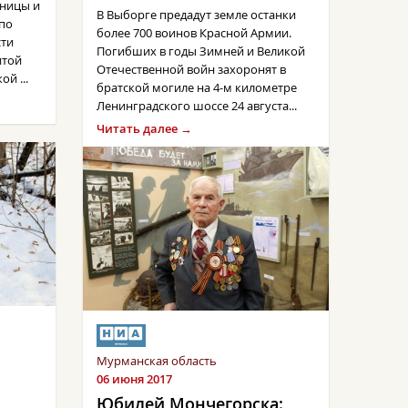
аницы и
В Выборге предадут земле останки
 по
более 700 воинов Красной Армии.
сти
Погибших в годы Зимней и Великой
итой
Отечественной войн захоронят в
й ...
братской могиле на 4-м километре
Ленинградского шоссе 24 августа...
Читать далее →
Мурманская область
06 июня 2017
Юбилей Мончегорска: