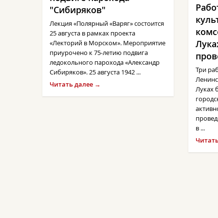
Рабо
"Сибиряков"
куль
Лекция «Полярный «Варяг» состоится
комс
25 августа в рамках проекта
Лука
«Лекторий в Морском». Мероприятие
приурочено к 75-летию подвига
пров
ледокольного парохода «Александр
Три ра
Сибиряков». 25 августа 1942 ...
Ленинс
Читать далее →
Луках 
городс
активн
провед
в ...
Читать