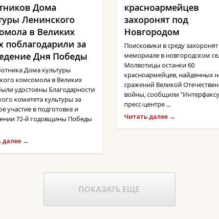
тников Дома
красноармейцев
туры Ленинского
захоронят под
омола в Великих
Новгородом
х поблагодарили за
Поисковики в среду захоронят
едение Дня Победы
мемориале в новгородском се
Молвотицы останки 60
ботника Дома культуры
красноармейцев, найденных н
кого комсомола в Великих
сражений Великой Отечестве
были удостоены Благодарности
войны, сообщили "Интерфаксу
кого комитета культуры за
пресс-центре ...
ое участие в подготовке и
Читать далее →
ении 72-й годовщины Победы
 далее →
ПОКАЗАТЬ ЕЩЕ