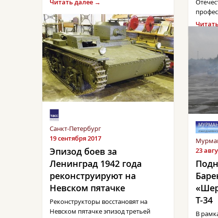
Отечес
Читать далее →
профес
Читать
Санкт-Петербург
19 сентября 2017
Мурман
Эпизод боев за
23 авгу
Ленинград 1942 года
Подн
реконструируют на
Баре
Невском пятачке
«Шер
Т-34
Реконструкторы восстановят на
Невском пятачке эпизод третьей
В рамк