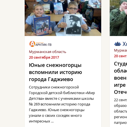
Мурман
Мурманская область
20 сен
20 сентября 2017
Студ
Юные снежногорцы
обла
вспомнили историю
воен
города Гаджиево
игре
Сотрудники снежногорской
Отеч
Городской детской библиотеки «Мир
Детства» вместе с учениками школы
22 сен
№ 269 вспомнили историю города
образо
Гаджиево. Юные снежногорцы
област
узнали о своих соседях много
регион
интересных ...
патрио