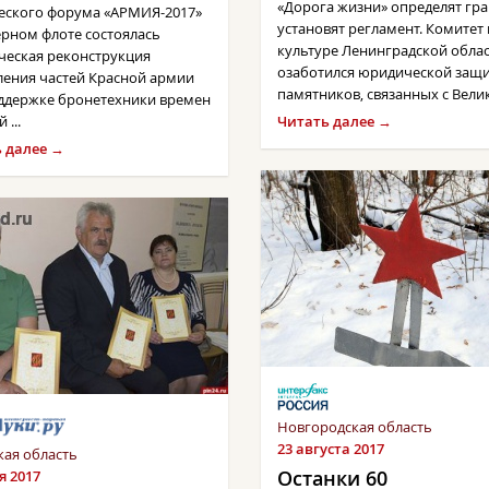
«Дорога жизни» определят гр
еского форума «АРМИЯ-2017»
установят регламент. Комитет
ерном флоте состоялась
культуре Ленинградской обла
ческая реконструкция
озаботился юридической защ
ления частей Красной армии
памятников, связанных с Велико
ддержке бронетехники времен
 ...
Читать далее →
 далее →
Новгородская область
23 августа 2017
кая область
Останки 60
я 2017