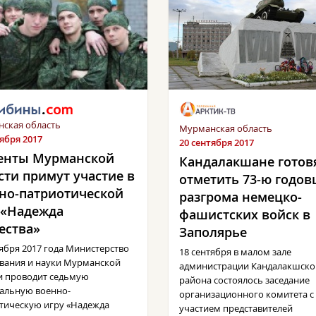
ская область
Мурманская область
тября 2017
20 сентября 2017
енты Мурманской
Кандалакшане готов
сти примут участие в
отметить 73-ю годо
но-патриотической
разгрома немецко-
 «Надежда
фашистских войск в
ества»
Заполярье
тября 2017 года Министерство
18 сентября в малом зале
вания и науки Мурманской
администрации Кандалакшско
и проводит седьмую
района состоялось заседание
альную военно-
организационного комитета с
тическую игру «Надежда
участием представителей