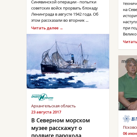
Синявинской операции - попытки
технич
советских войск прорвать блокаду
на Сев
Ленинграда в августе 1942 года. Об
истори
этом рассказали во вторник ...
наступ
Читать далее →
при по
Великой
Читать
Архангельская область
23 августа 2017
В Северном морском
музее расскажут о
Псковс
06 июн
подвиге парохода