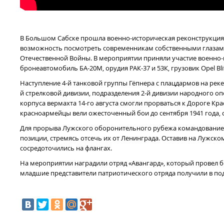
В Большом Сабске прошла военно-историческая реконструкция 
возможность посмотреть современникам собственными глазами
Отечественной Войны. В мероприятии приняли участие военно-и
бронеавтомобиль БА-20М, орудия РАК-37 и 53К, грузовик Opel Bli
Наступление 4-й танковой группы Гёпнера с плацдармов на реке 
й стрелковой дивизии, подразделения 2-й дивизии народного о
корпуса вермахта 14-го августа смогли прорваться к Дороге К
красноармейцы вели ожесточенный бои до сентября 1941 года, 
Для прорыва Лужского оборонительного рубежа командование
позиции, стремясь отсечь их от Ленинграда. Оставив на Лужск
сосредоточились на флангах.
На мероприятии наградили отряд «Авангард», который провел 
младшие представители патриотического отряда получили в по